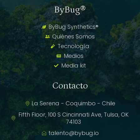
ByBug®
ByBug Synthetics®
Quiénes Somos
Tecnología
Medios
Media kit
Contacto
La Serena - Coquimbo - Chile
Fifth Floor, 100 S Cincinnati Ave, Tulsa, OK
74103
talento@bybug.io